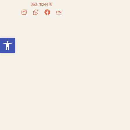
050-7824478
פתח סרגל